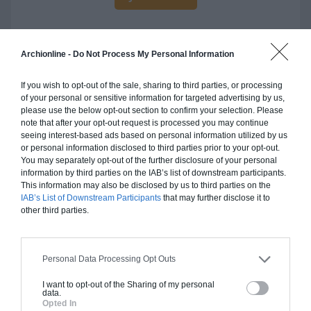
Archionline -
Do Not Process My Personal Information
Construction ossature bois
If you wish to opt-out of the sale, sharing to third parties, or processing
of your personal or sensitive information for targeted advertising by us,
Chiffrage estimatif pour : Fondations et normes
please use the below opt-out section to confirm your selection. Please
standards. Construction en ossature bois isolé.
note that after your opt-out request is processed you may continue
Finitions haut de gamme. Le prix "clé en main"
seeing interest-based ads based on personal information utilized by us
or personal information disclosed to third parties prior to your opt-out.
inclut le gros oeuvre et le second oeuvre (cuisine,
You may separately opt-out of the further disclosure of your personal
peinture, sols...), mais exclut piscine, jardin et
information by third parties on the IAB’s list of downstream participants.
clôture.
This information may also be disclosed by us to third parties on the
IAB’s List of Downstream Participants
that may further disclose it to
À partir de
other third parties.
380 000€ TTC
Personal Data Processing Opt Outs
Je la veux !
I want to opt-out of the Sharing of my personal
data.
Opted In