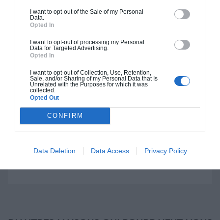
I want to opt-out of the Sale of my Personal
Data.
Construction BBC
Opted In
Chiffrage estimatif pour : Fondations et normes
I want to opt-out of processing my Personal
Data for Targeted Advertising.
standards. Construction en bloc coffrant isolant
Opted In
(RT 2020). Finitions haut de gamme. Le prix "clé
I want to opt-out of Collection, Use, Retention,
en main" inclut le gros oeuvre et le second
Sale, and/or Sharing of my Personal Data that Is
Unrelated with the Purposes for which it was
oeuvre (cuisine, peinture, sols...), mais exclut
collected.
Opted Out
piscine, jardin et clôture.
À partir de
CONFIRM
443 000€ TTC
Data Deletion
Data Access
Privacy Policy
Je la veux !