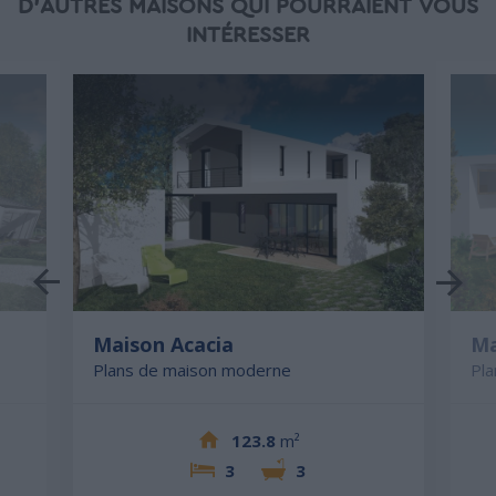
D'AUTRES MAISONS QUI POURRAIENT VOUS
INTÉRESSER
Maison Acacia
Ma
Plans de maison moderne
Pl
123.8
m²
3
3