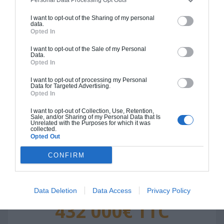
374 000€ TTC
I want to opt-out of the Sharing of my personal
data.
Opted In
Je la veux !
I want to opt-out of the Sale of my Personal
Data.
Opted In
I want to opt-out of processing my Personal
Data for Targeted Advertising.
Opted In
Construction BBC
I want to opt-out of Collection, Use, Retention,
Chiffrage estimatif pour : Fondations et normes
Sale, and/or Sharing of my Personal Data that Is
Unrelated with the Purposes for which it was
standards. Construction en bloc coffrant isolant
collected.
Opted Out
(RT 2020). Finitions haut de gamme. Le prix "clé
en main" inclut le gros oeuvre et le second
CONFIRM
oeuvre (cuisine, peinture, sols...), mais exclut
piscine, jardin et clôture.
Data Deletion
Data Access
Privacy Policy
À partir de
432 000€ TTC