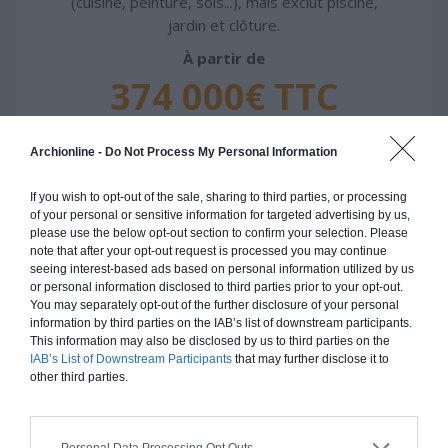
(cuisine, peinture, sols...), mais exclut piscine,
jardin et clôture.
À partir de
374 000€ TTC
Je la veux !
Archionline -
Do Not Process My Personal Information
If you wish to opt-out of the sale, sharing to third parties, or processing
of your personal or sensitive information for targeted advertising by us,
please use the below opt-out section to confirm your selection. Please
note that after your opt-out request is processed you may continue
Construction ossature bois
seeing interest-based ads based on personal information utilized by us
or personal information disclosed to third parties prior to your opt-out.
Chiffrage estimatif pour : Fondations et normes
You may separately opt-out of the further disclosure of your personal
standards. Construction en ossature bois isolé.
information by third parties on the IAB’s list of downstream participants.
Finitions haut de gamme. Le prix "clé en main"
This information may also be disclosed by us to third parties on the
IAB’s List of Downstream Participants
that may further disclose it to
inclut le gros oeuvre et le second oeuvre (cuisine,
other third parties.
peinture, sols...), mais exclut piscine, jardin et
clôture.
À partir de
Personal Data Processing Opt Outs