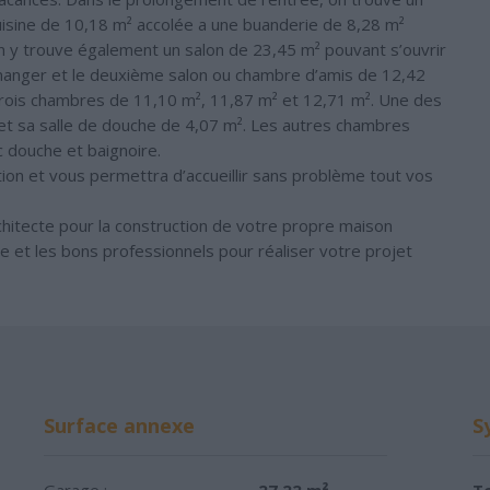
isine de 10,18 m² accolée a une buanderie de 8,28 m²
n y trouve également un salon de 23,45 m² pouvant s’ouvrir
 à manger et le deuxième salon ou chambre d’amis de 12,42
 trois chambres de 11,10 m², 11,87 m² et 12,71 m². Une des
t sa salle de douche de 4,07 m². Les autres chambres
 douche et baignoire.
ion et vous permettra d’accueillir sans problème tout vos
chitecte pour la construction de votre propre maison
cte et les bons professionnels pour réaliser votre projet
Surface annexe
S
Garage :
27.22 m²
To