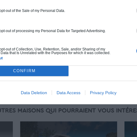
ossature bois isolé. Finitions haut de
gamme. Le prix "clé en main" inclut le gros
 opt-out of the Sale of my Personal Data.
oeuvre et le second oeuvre (cuisine,
peinture, sols...), mais exclut piscine, jardin
 opt-out of processing my Personal Data for Targeted Advertising.
et clôture.
À partir de
311 000€ TTC
 opt-out of Collection, Use, Retention, Sale, and/or Sharing of my
Data that Is Unrelated with the Purposes for which it was collected.
ut
Je la veux !
CONFIRM
Data Deletion
Data Access
Privacy Policy
UTRES MAISONS QUI POURRAIENT VOUS INTÉRE