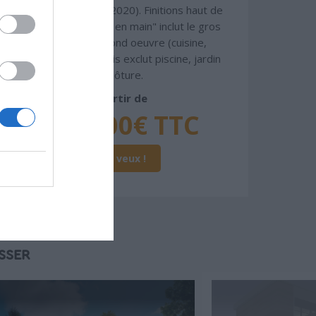
coffrant isolant (RT 2020). Finitions haut de
gamme. Le prix "clé en main" inclut le gros
oeuvre et le second oeuvre (cuisine,
peinture, sols...), mais exclut piscine, jardin
et clôture.
À partir de
358 000€ TTC
Je la veux !
SSER