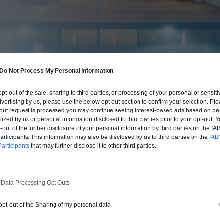
Do Not Process My Personal Information
BUDGET ET PROCÉDÉ
fre un chiffrage estimatif pour la construction de cette m
 opt-out of the sale, sharing to third parties, or processing of your personal or sensit
dvertising by us, please use the below opt-out section to confirm your selection. Ple
 du type de livraison souhaité : auto-construction, clos co
t-out request is processed you may continue seeing interest-based ads based on pe
d'air) ou clé en main.
ilized by us or personal information disclosed to third parties prior to your opt-out.
-out of the further disclosure of your personal information by third parties on the IAB’
ticipants. This information may also be disclosed by us to third parties on the
IAB’
Auto-construction
Clos couvert
Clé en main
articipants
that may further disclose it to other third parties.
 Data Processing Opt Outs
Construction ossature bois
Chiffrage estimatif pour : Fondations et
 opt-out of the Sharing of my personal data.
normes standards. Construction en