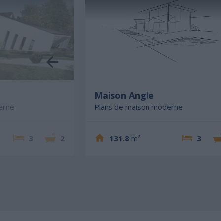
e
Maison Angle
erne
Plans de maison moderne
3
2
131.8
m²
3