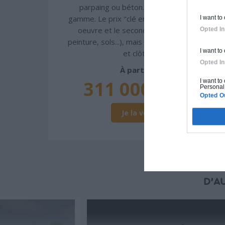
parpaing ou béton. Finitions haut de
gamme. Le prix "clé en main" inclut le gros
I want to
oeuvre et le second oeuvre (cuisine,
Opted In
peinture, sols...), mais exclut piscine, jardin
I want to
et clôture.
Opted In
À partir de
311 000€ TTC
I want to
Personal 
Opted O
Je la veux !
D'A