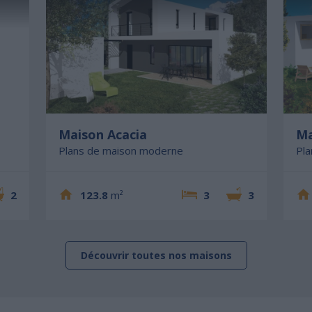
Maison Acacia
Ma
Plans de maison moderne
Pl
2
123.8
m²
3
3
Découvrir toutes nos maisons