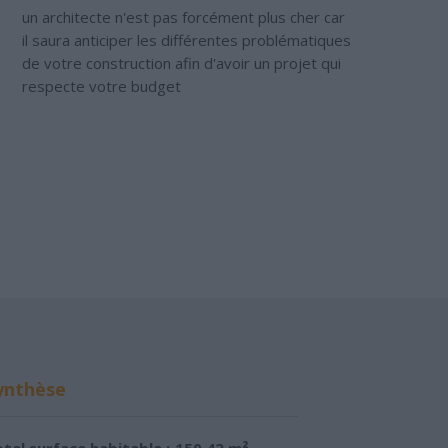
un architecte n'est pas forcément plus cher car
il saura anticiper les différentes problématiques
de votre construction afin d'avoir un projet qui
respecte votre budget
ynthèse
tal surface habitable :
150.42 m²