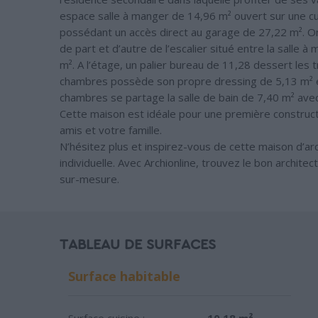
espace salle à manger de 14,96 m² ouvert sur une cu
possédant un accès direct au garage de 27,22 m². O
de part et d’autre de l’escalier situé entre la salle
m². A l’étage, un palier bureau de 11,28 dessert les
chambres possède son propre dressing de 5,13 m² e
chambres se partage la salle de bain de 7,40 m² avec
Cette maison est idéale pour une première construct
amis et votre famille.
N’hésitez plus et inspirez-vous de cette maison d’ar
individuelle. Avec Archionline, trouvez le bon archite
sur-mesure.
TABLEAU DE SURFACES
Surface habitable
Surface cuisine :
10.18 m²