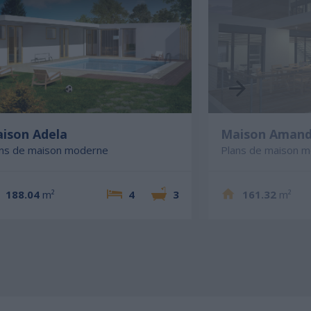
ison Adela
Maison Aman
ans de maison moderne
Plans de maison 
188.04
m²
4
3
161.32
m²