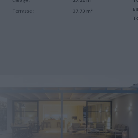
Em
Terrasse :
37.73 m²
To