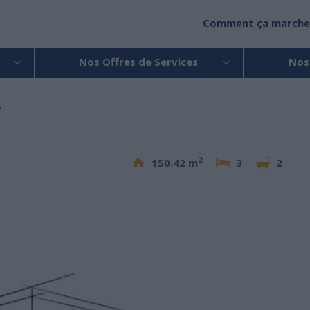
Comment ça marche
Nos Offres de Services
Nos
e
2
150.42 m
3
2