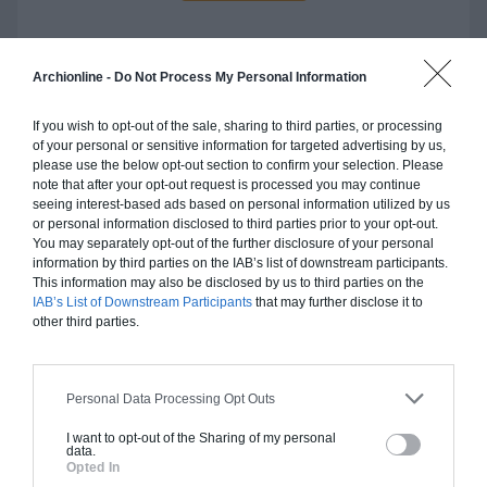
Archionline -
Do Not Process My Personal Information
Construction ossature bois
If you wish to opt-out of the sale, sharing to third parties, or processing
Chiffrage estimatif pour : Fondations et normes
of your personal or sensitive information for targeted advertising by us,
please use the below opt-out section to confirm your selection. Please
standards. Construction en ossature bois isolé.
note that after your opt-out request is processed you may continue
Finitions haut de gamme. Le prix "clé en main"
seeing interest-based ads based on personal information utilized by us
inclut le gros oeuvre et le second oeuvre (cuisine,
or personal information disclosed to third parties prior to your opt-out.
You may separately opt-out of the further disclosure of your personal
peinture, sols...), mais exclut piscine, jardin et
information by third parties on the IAB’s list of downstream participants.
clôture.
This information may also be disclosed by us to third parties on the
IAB’s List of Downstream Participants
that may further disclose it to
À partir de
other third parties.
184 000€ TTC
Je la veux !
Personal Data Processing Opt Outs
I want to opt-out of the Sharing of my personal
data.
Opted In