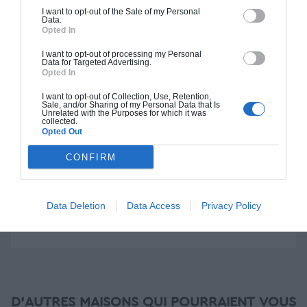
I want to opt-out of the Sale of my Personal
Data.
Construction BBC
Opted In
Chiffrage estimatif pour : Fondations et normes
I want to opt-out of processing my Personal
Data for Targeted Advertising.
standards. Construction en bloc coffrant isolant
Opted In
(RT 2020). Finitions haut de gamme. Le prix "clé
en main" inclut le gros oeuvre et le second
I want to opt-out of Collection, Use, Retention,
Sale, and/or Sharing of my Personal Data that Is
oeuvre (cuisine, peinture, sols...), mais exclut
Unrelated with the Purposes for which it was
collected.
piscine, jardin et clôture.
Opted Out
À partir de
CONFIRM
214 000€ TTC
Data Deletion
Data Access
Privacy Policy
Je la veux !
D'AUTRES MAISONS QUI POURRAIENT VOUS