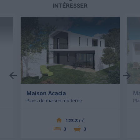
INTÉRESSER
Maison Acacia
Ma
Plans de maison moderne
Pl
123.8
m²
3
3