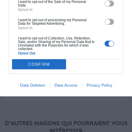
I want to opt-out of the Sale of my Personal
Construction BBC
Data.
Opted In
Chiffrage estimatif pour : Fondations et normes
I want to opt-out of processing my Personal
standards. Construction en bloc coffrant isolant
Data for Targeted Advertising.
Opted In
(RT 2020). Finitions haut de gamme. Le prix "clé
en main" inclut le gros oeuvre et le second
I want to opt-out of Collection, Use, Retention,
oeuvre (cuisine, peinture, sols...), mais exclut
Sale, and/or Sharing of my Personal Data that Is
Unrelated with the Purposes for which it was
piscine, jardin et clôture.
collected.
Opted Out
À partir de
CONFIRM
233 000€ TTC
Je la veux !
Data Deletion
Data Access
Privacy Policy
D'AUTRES MAISONS QUI POURRAIENT VOUS
INTÉRESSER