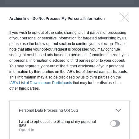
Archionline -
Do Not Process My Personal Information
Construction ossature bois
If you wish to opt-out of the sale, sharing to third parties, or processing
Chiffrage estimatif pour : Fondations et normes
of your personal or sensitive information for targeted advertising by us,
standards. Construction en ossature bois isolé.
please use the below opt-out section to confirm your selection. Please
Finitions haut de gamme. Le prix "clé en main"
note that after your opt-out request is processed you may continue
seeing interest-based ads based on personal information utilized by us
inclut le gros oeuvre et le second oeuvre (cuisine,
or personal information disclosed to third parties prior to your opt-out.
peinture, sols...), mais exclut piscine, jardin et
You may separately opt-out of the further disclosure of your personal
clôture.
information by third parties on the IAB’s list of downstream participants.
This information may also be disclosed by us to third parties on the
À partir de
IAB’s List of Downstream Participants
that may further disclose it to
202 000€ TTC
other third parties.
Je la veux !
Personal Data Processing Opt Outs
I want to opt-out of the Sharing of my personal
data.
Opted In