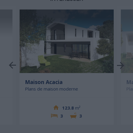
Maison Acacia
Ma
Plans de maison moderne
Pl
123.8
m²
3
3