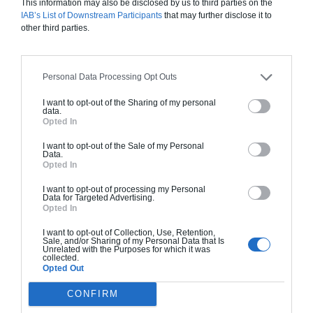
This information may also be disclosed by us to third parties on the
Chiffrage estimatif pour : Fondations et normes
IAB’s List of Downstream Participants
that may further disclose it to
standards. Construction en ossature bois isolé.
other third parties.
Finitions haut de gamme. Le prix "clé en main"
inclut le gros oeuvre et le second oeuvre (cuisine,
peinture, sols...), mais exclut piscine, jardin et
Personal Data Processing Opt Outs
clôture.
I want to opt-out of the Sharing of my personal
À partir de
data.
Opted In
215 000€ TTC
I want to opt-out of the Sale of my Personal
Data.
Opted In
Je la veux !
I want to opt-out of processing my Personal
Data for Targeted Advertising.
Opted In
I want to opt-out of Collection, Use, Retention,
Sale, and/or Sharing of my Personal Data that Is
Unrelated with the Purposes for which it was
Construction BBC
collected.
Opted Out
Chiffrage estimatif pour : Fondations et normes
standards. Construction en bloc coffrant isolant
CONFIRM
(RT 2020). Finitions haut de gamme. Le prix "clé