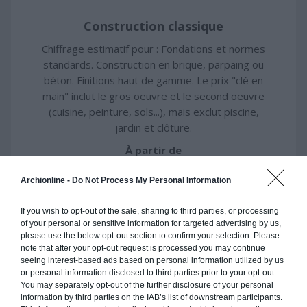
Construction classique
Chiffrage estimatif pour : Fondations et normes
standards. Construction en brique, parpaing ou
béton. Finitions haut de gamme. Le prix "clé en
main" inclut le gros oeuvre et le second oeuvre
(cuisine, peinture, sols...), mais exclut piscine,
jardin et clôture.
À partir de
215 000€ TTC
Archionline -
Do Not Process My Personal Information
Je la veux !
If you wish to opt-out of the sale, sharing to third parties, or processing
of your personal or sensitive information for targeted advertising by us,
please use the below opt-out section to confirm your selection. Please
note that after your opt-out request is processed you may continue
seeing interest-based ads based on personal information utilized by us
or personal information disclosed to third parties prior to your opt-out.
You may separately opt-out of the further disclosure of your personal
Construction ossature bois
information by third parties on the IAB’s list of downstream participants.