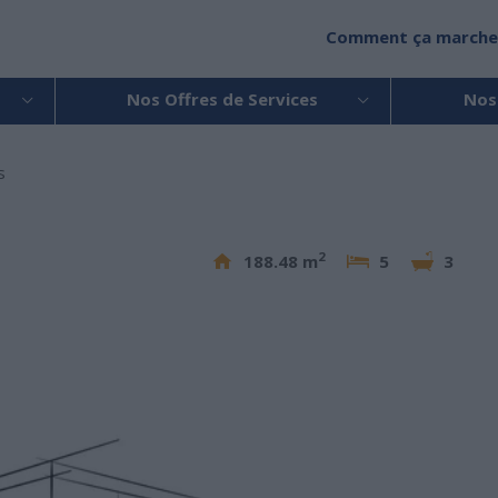
Comment ça marche
Nos Offres de Services
Nos
s
2
188.48 m
5
3