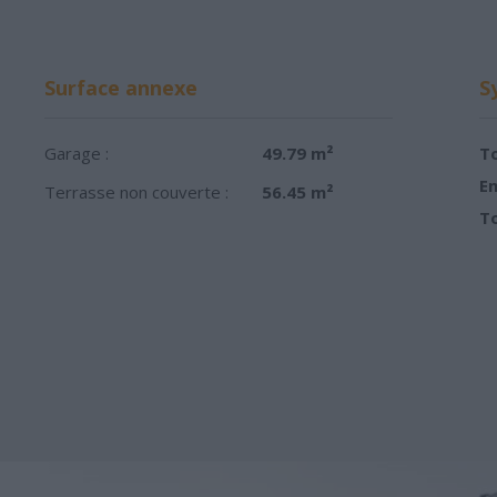
Surface annexe
S
Garage :
49.79 m²
To
Em
Terrasse non couverte :
56.45 m²
To