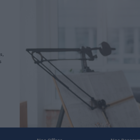
s,
s
Nos Offres
Nos Ressour