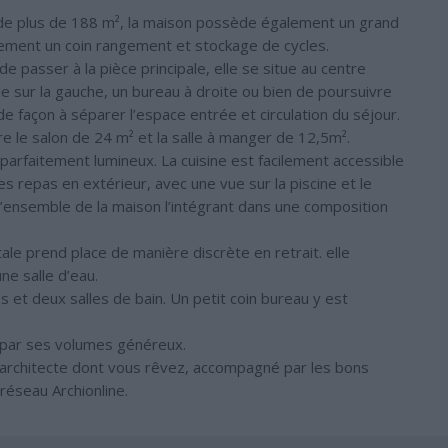
e de plus de 188 m², la maison possède également un grand
lement un coin rangement et stockage de cycles.
e passer à la pièce principale, elle se situe au centre
isine sur la gauche, un bureau à droite ou bien de poursuivre
é de façon à séparer l’espace entrée et circulation du séjour.
gre le salon de 24 m² et la salle à manger de 12,5m².
arfaitement lumineux. La cuisine est facilement accessible
es repas en extérieur, avec une vue sur la piscine et le
 à l’ensemble de la maison l’intégrant dans une composition
le prend place de manière discrète en retrait. elle
e salle d’eau.
s et deux salles de bain. Un petit coin bureau y est
a par ses volumes généreux.
d’architecte dont vous rêvez, accompagné par les bons
réseau Archionline.