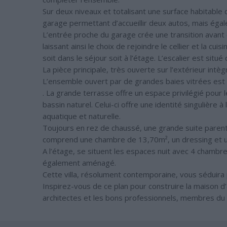
Sur deux niveaux et totalisant une surface habitabl
garage permettant d’accueillir deux autos, mais éga
L’entrée proche du garage crée une transition avant d
laissant ainsi le choix de rejoindre le cellier et la cu
soit dans le séjour soit à l’étage. L’escalier est situ
La pièce principale, très ouverte sur l’extérieur intè
L’ensemble ouvert par de grandes baies vitrées est p
. La grande terrasse offre un espace privilégié pour l
bassin naturel. Celui-ci offre une identité singulière
aquatique et naturelle.
Toujours en rez de chaussé, une grande suite parenta
comprend une chambre de 13,70m², un dressing et un
A l’étage, se situent les espaces nuit avec 4 chambre
également aménagé.
Cette villa, résolument contemporaine, vous séduir
Inspirez-vous de ce plan pour construire la maison 
architectes et les bons professionnels, membres du 