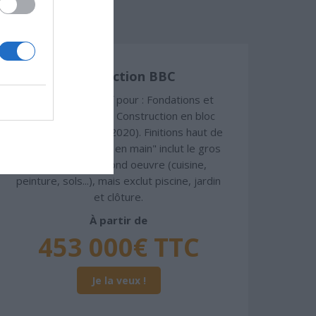
Construction BBC
Chiffrage estimatif pour : Fondations et
normes standards. Construction en bloc
coffrant isolant (RT 2020). Finitions haut de
gamme. Le prix "clé en main" inclut le gros
oeuvre et le second oeuvre (cuisine,
peinture, sols...), mais exclut piscine, jardin
et clôture.
À partir de
453 000€ TTC
Je la veux !