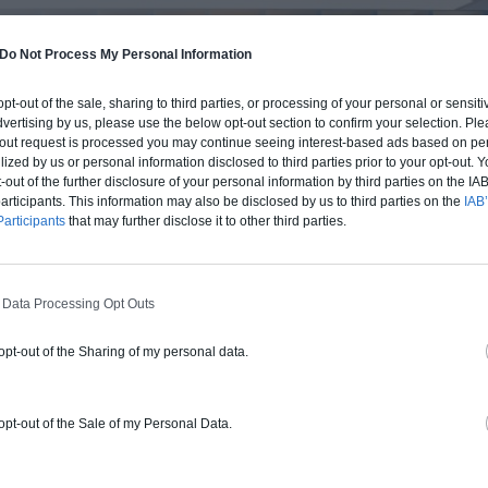
Do Not Process My Personal Information
 opt-out of the sale, sharing to third parties, or processing of your personal or sensit
dvertising by us, please use the below opt-out section to confirm your selection. Ple
t-out request is processed you may continue seeing interest-based ads based on pe
ilized by us or personal information disclosed to third parties prior to your opt-out.
-out of the further disclosure of your personal information by third parties on the IAB’
ticipants. This information may also be disclosed by us to third parties on the
IAB’
articipants
that may further disclose it to other third parties.
 Data Processing Opt Outs
 opt-out of the Sharing of my personal data.
BUDGET ET PROCÉDÉ
fre un chiffrage estimatif pour la construction de cette m
 du type de livraison souhaité : auto-construction, clos co
 opt-out of the Sale of my Personal Data.
d'air) ou clé en main.