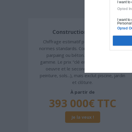
I want to
Opted In
I want to
Personal 
Opted O
Construction classique
Chiffrage estimatif pour : Fondations et
normes standards. Construction en brique,
parpaing ou béton. Finitions haut de
gamme. Le prix "clé en main" inclut le gros
oeuvre et le second oeuvre (cuisine,
peinture, sols...), mais exclut piscine, jardin
et clôture.
À partir de
393 000€ TTC
Je la veux !