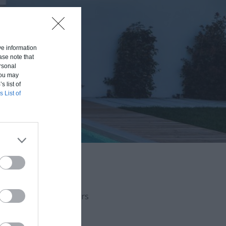
ive information
ase note that
rsonal
 You may
s list of
s List of
aison en fonction du
uvert (hors d'eau, hors