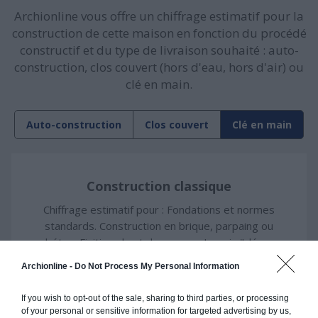
Archionline vous offre un chiffrage estimatif pour la
construction de cette maison en fonction du procédé
constructif et du type de livraison souhaité : auto-
construction, clos couvert (hors d'eau, hors d'air) ou
clé en main.
Auto-construction
Clos couvert
Clé en main
Construction classique
Chiffrage estimatif pour : Fondations et normes
standards. Construction en brique, parpaing ou
béton. Finitions haut de gamme. Le prix "clé en
main" inclut le gros oeuvre et le second oeuvre
Archionline -
Do Not Process My Personal Information
(cuisine, peinture, sols...), mais exclut piscine,
jardin et clôture.
If you wish to opt-out of the sale, sharing to third parties, or processing
of your personal or sensitive information for targeted advertising by us,
À partir de