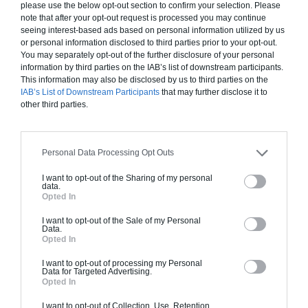
please use the below opt-out section to confirm your selection. Please
454 000€ TTC
note that after your opt-out request is processed you may continue
seeing interest-based ads based on personal information utilized by us
or personal information disclosed to third parties prior to your opt-out.
Je la veux !
You may separately opt-out of the further disclosure of your personal
information by third parties on the IAB’s list of downstream participants.
This information may also be disclosed by us to third parties on the
IAB’s List of Downstream Participants
that may further disclose it to
other third parties.
Construction ossature bois
Personal Data Processing Opt Outs
Chiffrage estimatif pour : Fondations et normes
standards. Construction en ossature bois isolé.
I want to opt-out of the Sharing of my personal
data.
Finitions haut de gamme. Le prix "clé en main"
Opted In
inclut le gros oeuvre et le second oeuvre (cuisine,
I want to opt-out of the Sale of my Personal
peinture, sols...), mais exclut piscine, jardin et
Data.
clôture.
Opted In
À partir de
I want to opt-out of processing my Personal
Data for Targeted Advertising.
454 000€ TTC
Opted In
I want to opt-out of Collection, Use, Retention,