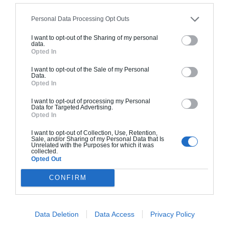
peinture, sols...), mais exclut piscine, jardin et
clôture.
Personal Data Processing Opt Outs
À partir de
I want to opt-out of the Sharing of my personal
data.
296 000€ TTC
Opted In
I want to opt-out of the Sale of my Personal
Data.
Je la veux !
Opted In
I want to opt-out of processing my Personal
Data for Targeted Advertising.
Opted In
I want to opt-out of Collection, Use, Retention,
Sale, and/or Sharing of my Personal Data that Is
Construction BBC
Unrelated with the Purposes for which it was
collected.
Chiffrage estimatif pour : Fondations et normes
Opted Out
standards. Construction en bloc coffrant isolant
CONFIRM
(RT 2020). Finitions haut de gamme. Le prix "clé
en main" inclut le gros oeuvre et le second
oeuvre (cuisine, peinture, sols...), mais exclut
Data Deletion
Data Access
Privacy Policy
piscine, jardin et clôture.