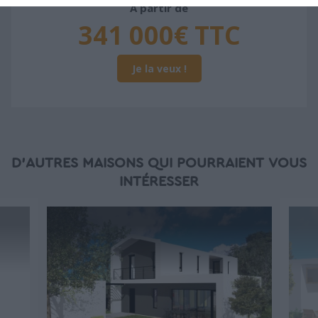
À partir de
341 000€ TTC
Je la veux !
D'AUTRES MAISONS QUI POURRAIENT VOUS
INTÉRESSER