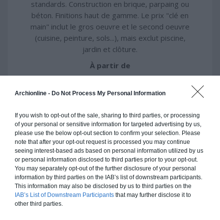
standards. Construction en brique, parpaing ou
béton. Finitions haut de gamme. Le prix "clé en
main" inclut le gros oeuvre et le second oeuvre
(cuisine, peinture, sols...), mais exclut piscine,
jardin et clôture.
À partir de
296 000€ TTC
Archionline -
Do Not Process My Personal Information
Je la veux !
If you wish to opt-out of the sale, sharing to third parties, or processing
of your personal or sensitive information for targeted advertising by us,
please use the below opt-out section to confirm your selection. Please
note that after your opt-out request is processed you may continue
seeing interest-based ads based on personal information utilized by us
or personal information disclosed to third parties prior to your opt-out.
Construction ossature bois
You may separately opt-out of the further disclosure of your personal
information by third parties on the IAB’s list of downstream participants.
Chiffrage estimatif pour : Fondations et normes
This information may also be disclosed by us to third parties on the
standards. Construction en ossature bois isolé.
IAB’s List of Downstream Participants
that may further disclose it to
other third parties.
Finitions haut de gamme. Le prix "clé en main"
inclut le gros oeuvre et le second oeuvre (cuisine,