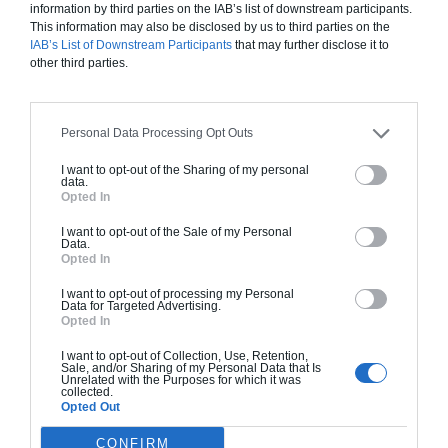
information by third parties on the IAB’s list of downstream participants.
Construction ossature bois
This information may also be disclosed by us to third parties on the
IAB’s List of Downstream Participants
that may further disclose it to
Chiffrage estimatif pour : Fondations et normes
other third parties.
standards. Construction en ossature bois isolé.
Finitions haut de gamme. Le prix "clé en main"
inclut le gros oeuvre et le second oeuvre (cuisine,
Personal Data Processing Opt Outs
peinture, sols...), mais exclut piscine, jardin et
clôture.
I want to opt-out of the Sharing of my personal
data.
Opted In
À partir de
390 000€ TTC
I want to opt-out of the Sale of my Personal
Data.
Opted In
Je la veux !
I want to opt-out of processing my Personal
Data for Targeted Advertising.
Opted In
I want to opt-out of Collection, Use, Retention,
Sale, and/or Sharing of my Personal Data that Is
Unrelated with the Purposes for which it was
collected.
Construction BBC
Opted Out
Chiffrage estimatif pour : Fondations et normes
CONFIRM