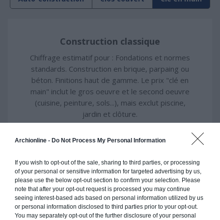
Construction classique
Chiffrage estimatif pour : Fondations et normes
standards. Construction en brique, parpaing ou
béton. Finitions haut de gamme. Le prix "clé en
main" inclut le gros oeuvre et le second oeuvre
(cuisine, peinture, sols...), mais exclut piscine,
jardin et clôture.
À partir de
Archionline -
Do Not Process My Personal Information
390 000€ TTC
If you wish to opt-out of the sale, sharing to third parties, or processing
Je la veux !
of your personal or sensitive information for targeted advertising by us,
please use the below opt-out section to confirm your selection. Please
note that after your opt-out request is processed you may continue
seeing interest-based ads based on personal information utilized by us
or personal information disclosed to third parties prior to your opt-out.
You may separately opt-out of the further disclosure of your personal