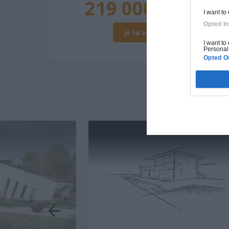
219 000€ TTC
I want to
Opted In
Je la veux !
I want to
Personal 
Opted O
D'A