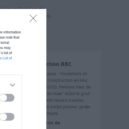
aison en fonction du
uvert (hors d'eau, hors
ive information
ase note that
rsonal
 You may
s list of
s List of
Construction BBC
Chiffrage estimatif pour : Fondations et
normes standards. Construction en bloc
coffrant isolant (RT 2020). Finitions haut de
gamme. Le prix "clé en main" inclut le gros
oeuvre et le second oeuvre (cuisine,
peinture, sols...), mais exclut piscine, jardin
et clôture.
À partir de