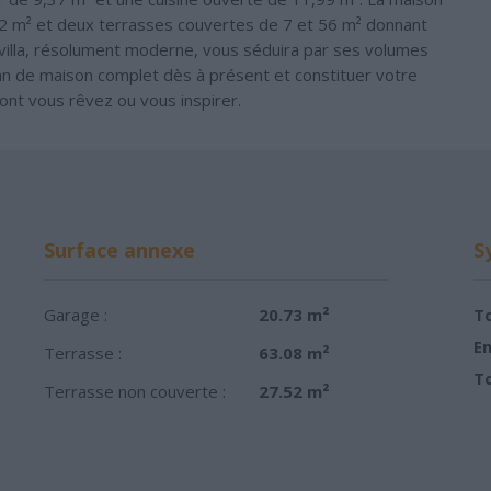
 m² et deux terrasses couvertes de 7 et 56 m² donnant
e villa, résolument moderne, vous séduira par ses volumes
lan de maison complet dès à présent et constituer votre
dont vous rêvez ou vous inspirer.
Surface annexe
S
Garage :
20.73 m²
To
Em
Terrasse :
63.08 m²
To
Terrasse non couverte :
27.52 m²