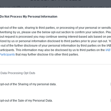
fre un chiffrage estimatif pour la construction de cette m
 du type de livraison souhaité : auto-construction, clos co
Do Not Process My Personal Information
d'air) ou clé en main.
 opt-out of the sale, sharing to third parties, or processing of your personal or sensit
dvertising by us, please use the below opt-out section to confirm your selection. Ple
Auto-construction
Clos couvert
Clé en main
t-out request is processed you may continue seeing interest-based ads based on pe
ilized by us or personal information disclosed to third parties prior to your opt-out.
-out of the further disclosure of your personal information by third parties on the IAB’
ticipants. This information may also be disclosed by us to third parties on the
IAB’
Construction ossature bois
articipants
that may further disclose it to other third parties.
Chiffrage estimatif pour : Fondations et
normes standards. Construction en
 Data Processing Opt Outs
ossature bois isolé. Finitions haut de
gamme. Le prix "clé en main" inclut le gros
 opt-out of the Sharing of my personal data.
oeuvre et le second oeuvre (cuisine,
peinture, sols...), mais exclut piscine, jardin
et clôture.
 opt-out of the Sale of my Personal Data.
À partir de