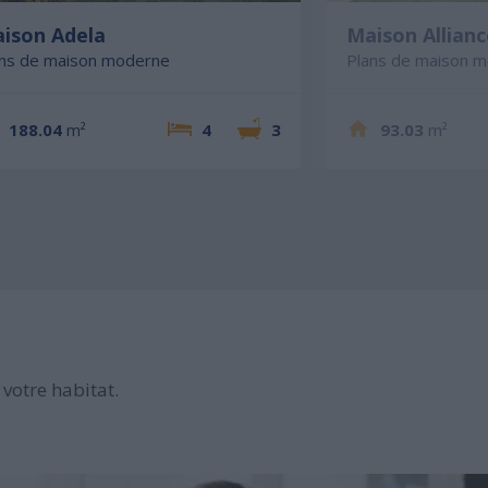
ison Adela
Maison Allianc
ans de maison moderne
Plans de maison 
188.04
m²
4
3
93.03
m²
votre habitat.