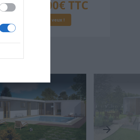
251 000€ TTC
Je la veux !
SSER