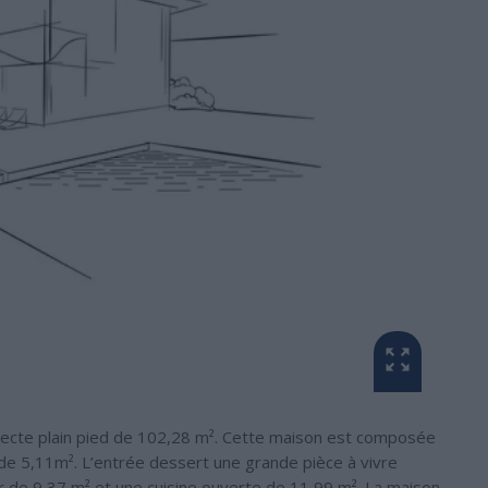
tecte plain pied de 102,28 m². Cette maison est composée
de 5,11m². L’entrée dessert une grande pièce à vivre
 de 9,37 m² et une cuisine ouverte de 11,99 m². La maison