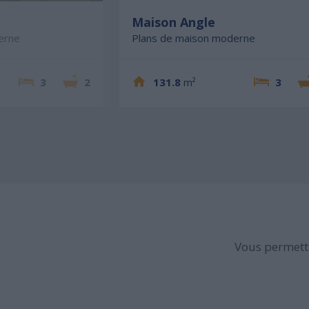
e
Maison Angle
erne
Plans de maison moderne
3
2
131.8
m²
3
Vous permettr