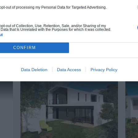
219 000€ TTC
 opt-out of processing my Personal Data for Targeted Advertising.
Je la veux !
 opt-out of Collection, Use, Retention, Sale, and/or Sharing of my
Data that Is Unrelated with the Purposes for which it was collected.
ut
CONFIRM
UTRES MAISONS QUI POURRAIENT VOUS INTÉRE
Data Deletion
Data Access
Privacy Policy