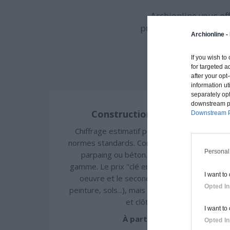
Archionline vous of
procédé constructif et
Archionline -
If you wish to
for targeted a
after your op
information ut
separately opt
downstream par
Construction classique
Downstream P
Chiffrage estimatif pour : Fondations et
normes standards. Construction en brique,
Personal
parpaing ou béton. Finitions haut de
gamme. Le prix "clé en main" inclut le gros
I want to
oeuvre et le second oeuvre (cuisine,
Opted In
peinture, sols...), mais exclut piscine, jardin
et clôture.
I want to
À partir de
Opted In