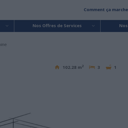
Comment ça marche
Nos Offres de Services
Nos
oine
2
102.28 m
3
1