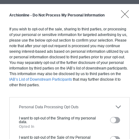
Archionline -
Do Not Process My Personal Information
Construction ossature bois
Chiffrage estimatif pour : Fondations et normes
If you wish to opt-out of the sale, sharing to third parties, or processing
standards. Construction en ossature bois isolé.
of your personal or sensitive information for targeted advertising by us,
please use the below opt-out section to confirm your selection. Please
Finitions haut de gamme. Le prix "clé en main"
note that after your opt-out request is processed you may continue
inclut le gros oeuvre et le second oeuvre (cuisine,
seeing interest-based ads based on personal information utilized by us
peinture, sols...), mais exclut piscine, jardin et
or personal information disclosed to third parties prior to your opt-out.
You may separately opt-out of the further disclosure of your personal
clôture.
information by third parties on the IAB’s list of downstream participants.
À partir de
This information may also be disclosed by us to third parties on the
IAB’s List of Downstream Participants
that may further disclose it to
293 000€ TTC
other third parties.
Je la veux !
Personal Data Processing Opt Outs
I want to opt-out of the Sharing of my personal
data.
Opted In
Construction BBC
I want to opt-out of the Sale of my Personal