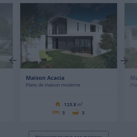
Maison Acacia
Ma
Plans de maison moderne
Pl
123.8
m²
3
3