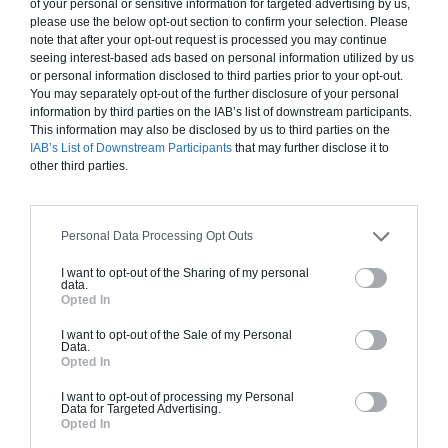
of your personal or sensitive information for targeted advertising by us,
À partir de
please use the below opt-out section to confirm your selection. Please
note that after your opt-out request is processed you may continue
325 000€ TTC
seeing interest-based ads based on personal information utilized by us
or personal information disclosed to third parties prior to your opt-out.
You may separately opt-out of the further disclosure of your personal
Je la veux !
information by third parties on the IAB’s list of downstream participants.
This information may also be disclosed by us to third parties on the
IAB’s List of Downstream Participants
that may further disclose it to
other third parties.
Construction ossature bois
Personal Data Processing Opt Outs
Chiffrage estimatif pour : Fondations et normes
I want to opt-out of the Sharing of my personal
standards. Construction en ossature bois isolé.
data.
Opted In
Finitions haut de gamme. Le prix "clé en main"
inclut le gros oeuvre et le second oeuvre (cuisine,
I want to opt-out of the Sale of my Personal
Data.
peinture, sols...), mais exclut piscine, jardin et
Opted In
clôture.
I want to opt-out of processing my Personal
À partir de
Data for Targeted Advertising.
Opted In