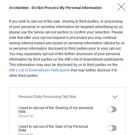
Construction ossature bois
Archionline -
Do Not Process My Personal Information
Chiffrage estimatif pour : Fondations et normes
standards. Construction en ossature bois isolé.
If you wish to opt-out of the sale, sharing to third parties, or processing
Finitions haut de gamme. Le prix "clé en main"
of your personal or sensitive information for targeted advertising by us,
please use the below opt-out section to confirm your selection. Please
inclut le gros oeuvre et le second oeuvre (cuisine,
note that after your opt-out request is processed you may continue
peinture, sols...), mais exclut piscine, jardin et
seeing interest-based ads based on personal information utilized by us
clôture.
or personal information disclosed to third parties prior to your opt-out.
You may separately opt-out of the further disclosure of your personal
À partir de
information by third parties on the IAB’s list of downstream participants.
164 000€ TTC
This information may also be disclosed by us to third parties on the
IAB’s List of Downstream Participants
that may further disclose it to
other third parties.
Je la veux !
Personal Data Processing Opt Outs
I want to opt-out of the Sharing of my personal
data.
Opted In
Construction BBC
I want to opt-out of the Sale of my Personal
Chiffrage estimatif pour : Fondations et normes
Data.
Opted In