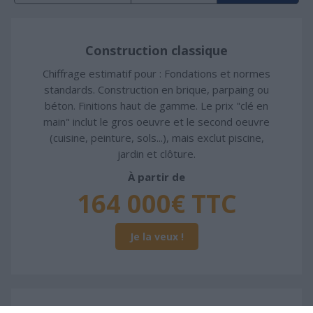
Construction classique
Chiffrage estimatif pour : Fondations et normes
standards. Construction en brique, parpaing ou
béton. Finitions haut de gamme. Le prix "clé en
main" inclut le gros oeuvre et le second oeuvre
(cuisine, peinture, sols...), mais exclut piscine,
jardin et clôture.
À partir de
164 000€ TTC
Je la veux !