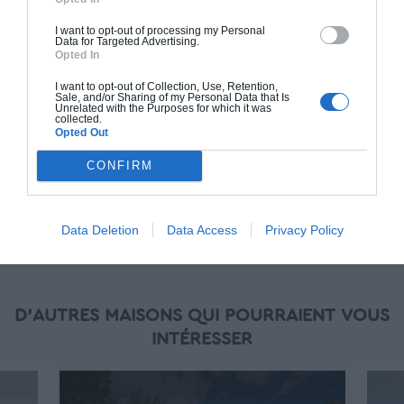
standards. Construction en bloc coffrant isolant
(RT 2020). Finitions haut de gamme. Le prix "clé
I want to opt-out of processing my Personal
Data for Targeted Advertising.
en main" inclut le gros oeuvre et le second
Opted In
oeuvre (cuisine, peinture, sols...), mais exclut
piscine, jardin et clôture.
I want to opt-out of Collection, Use, Retention,
Sale, and/or Sharing of my Personal Data that Is
Unrelated with the Purposes for which it was
À partir de
collected.
Opted Out
191 000€ TTC
CONFIRM
Je la veux !
Data Deletion
Data Access
Privacy Policy
D'AUTRES MAISONS QUI POURRAIENT VOUS
INTÉRESSER