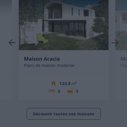
Maison Acacia
Ma
Plans de maison moderne
Pl
123.8
m²
3
3
Découvrir toutes nos maisons