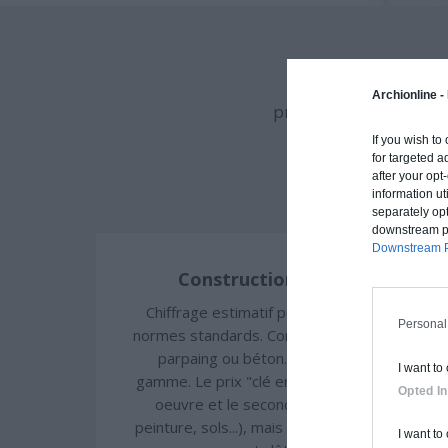
Archionline vous of
Archionline -
procédé constructif et
If you wish to
for targeted a
after your op
information ut
separately opt
downstream par
Downstream P
Construction classique
Chiffrage estimatif pour : Fondations et
Personal
normes standards. Construction en brique,
parpaing ou béton. Finitions haut de
I want to
gamme. Le prix "clé en main" inclut le gros
Opted In
oeuvre et le second oeuvre (cuisine,
peinture, sols...), mais exclut piscine, jardin
I want to