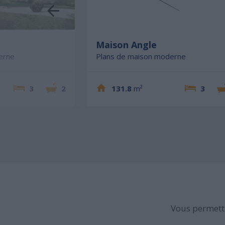
e
Maison Angle
erne
Plans de maison moderne
3
2
131.8
m²
3
Vous permettr