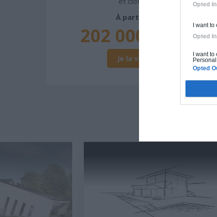
et clôture.
Opted In
À partir de
I want to
202 000€ TTC
Opted In
I want to
Je la veux !
Personal 
Opted O
D'A