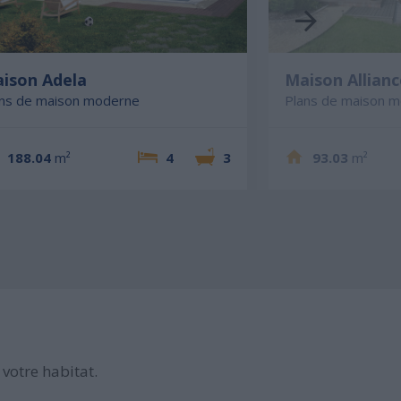
ison Adela
Maison Allianc
ans de maison moderne
Plans de maison 
188.04
m²
4
3
93.03
m²
votre habitat.