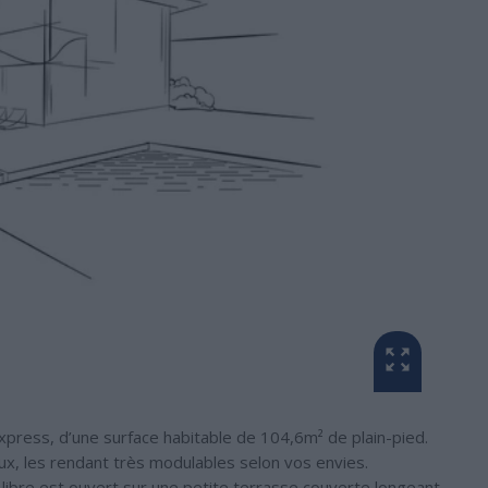
press, d’une surface habitable de 104,6m² de plain-pied.
x, les rendant très modulables selon vos envies.
 libre est ouvert sur une petite terrasse couverte longeant