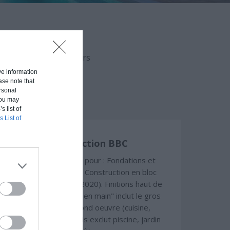
aison en fonction du
uvert (hors d'eau, hors
ive information
ase note that
rsonal
 You may
s list of
s List of
Construction BBC
Chiffrage estimatif pour : Fondations et
normes standards. Construction en bloc
coffrant isolant (RT 2020). Finitions haut de
gamme. Le prix "clé en main" inclut le gros
oeuvre et le second oeuvre (cuisine,
peinture, sols...), mais exclut piscine, jardin