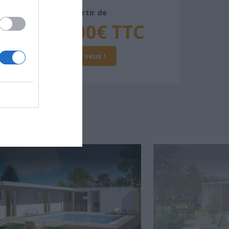
À partir de
221 000€ TTC
Je la veux !
SSER