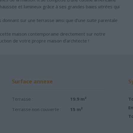
-chaussée et lumineux grâce à ses grandes baies vitrées qui
donnant sur une terrasse ainsi que d’une suite parentale
 cette maison contemporaine directement sur notre
ction de votre propre maison d’architecte !
Surface annexe
S
Terrasse :
19.9 m²
To
Em
Terrasse non couverte :
15 m²
To