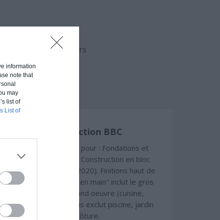
aison en fonction du
uvert (hors d'eau, hors
ive information
ase note that
rsonal
 You may
s list of
s List of
Construction BBC
Chiffrage estimatif pour : Fondations et
normes standards. Construction en bloc
coffrant isolant (RT 2020). Finitions haut de
gamme. Le prix "clé en main" inclut le gros
oeuvre et le second oeuvre (cuisine,
peinture, sols...), mais exclut piscine, jardin
et clôture.