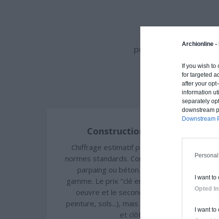
Archionline vous of
Archionline -
procédé constructif et
If you wish to
for targeted a
after your op
information ut
separately opt
downstream par
Downstream P
Construction classique
Chiffrage estimatif pour : Fondations et
Personal
normes standards. Construction en brique,
parpaing ou béton. Finitions haut de
I want to
gamme. Le prix "clé en main" inclut le gros
Opted In
oeuvre et le second oeuvre (cuisine,
peinture, sols...), mais exclut piscine, jardin
I want to
et clôture.