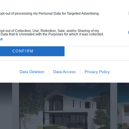
À partir de
190 000€ TTC
 opt-out of processing my Personal Data for Targeted Advertising.
 opt-out of Collection, Use, Retention, Sale, and/or Sharing of my
Je la veux !
Data that Is Unrelated with the Purposes for which it was collected.
ut
CONFIRM
UTRES MAISONS QUI POURRAIENT VOUS INTÉRE
Data Deletion
Data Access
Privacy Policy