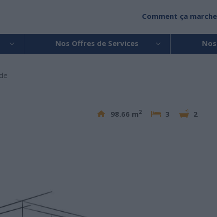
Comment ça marche
Nos Offres de Services
Nos
ide
2
98.66 m
3
2