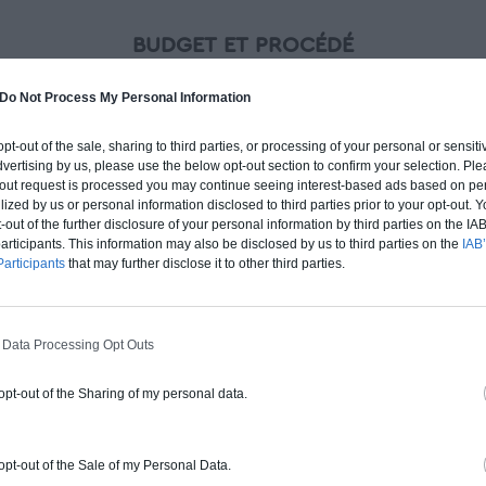
BUDGET ET PROCÉDÉ
fre un chiffrage estimatif pour la construction de cette m
Do Not Process My Personal Information
 du type de livraison souhaité : auto-construction, clos co
d'air) ou clé en main.
 opt-out of the sale, sharing to third parties, or processing of your personal or sensit
dvertising by us, please use the below opt-out section to confirm your selection. Ple
t-out request is processed you may continue seeing interest-based ads based on pe
Auto-construction
Clos couvert
Clé en main
ilized by us or personal information disclosed to third parties prior to your opt-out.
-out of the further disclosure of your personal information by third parties on the IAB’
ticipants. This information may also be disclosed by us to third parties on the
IAB’
articipants
that may further disclose it to other third parties.
Construction ossature bois
Chiffrage estimatif pour : Fondations et
 Data Processing Opt Outs
normes standards. Construction en
ossature bois isolé. Finitions haut de
 opt-out of the Sharing of my personal data.
gamme. Le prix "clé en main" inclut le gros
oeuvre et le second oeuvre (cuisine,
peinture, sols...), mais exclut piscine, jardin
 opt-out of the Sale of my Personal Data.
et clôture.