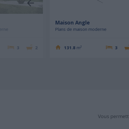
e
Maison Angle
erne
Plans de maison moderne
3
2
131.8
m²
3
Vous permettr