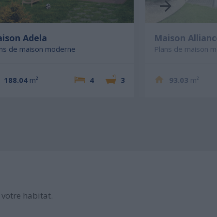
ison Adela
Maison Allianc
ans de maison moderne
Plans de maison 
188.04
m²
4
3
93.03
m²
votre habitat.