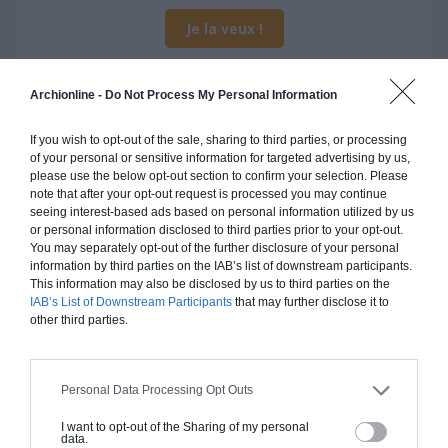
Je la veux !
Archionline -
Do Not Process My Personal Information
If you wish to opt-out of the sale, sharing to third parties, or processing
Construction ossature bois
of your personal or sensitive information for targeted advertising by us,
please use the below opt-out section to confirm your selection. Please
Chiffrage estimatif pour : Fondations et normes
note that after your opt-out request is processed you may continue
standards. Construction en ossature bois isolé.
seeing interest-based ads based on personal information utilized by us
Finitions haut de gamme. Le prix "clé en main"
or personal information disclosed to third parties prior to your opt-out.
You may separately opt-out of the further disclosure of your personal
inclut le gros oeuvre et le second oeuvre (cuisine,
information by third parties on the IAB’s list of downstream participants.
peinture, sols...), mais exclut piscine, jardin et
This information may also be disclosed by us to third parties on the
clôture.
IAB’s List of Downstream Participants
that may further disclose it to
other third parties.
À partir de
244 000€ TTC
Personal Data Processing Opt Outs
Je la veux !
I want to opt-out of the Sharing of my personal
data.