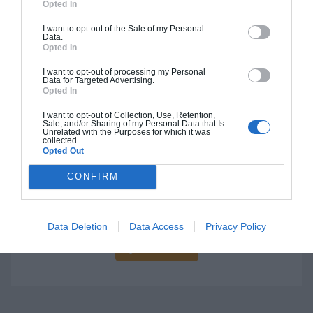
Opted In
I want to opt-out of the Sale of my Personal
Data.
Opted In
Construction BBC
I want to opt-out of processing my Personal
Data for Targeted Advertising.
Chiffrage estimatif pour : Fondations et normes
Opted In
standards. Construction en bloc coffrant isolant
(RT 2020). Finitions haut de gamme. Le prix "clé
I want to opt-out of Collection, Use, Retention,
Sale, and/or Sharing of my Personal Data that Is
en main" inclut le gros oeuvre et le second
Unrelated with the Purposes for which it was
collected.
oeuvre (cuisine, peinture, sols...), mais exclut
Opted Out
piscine, jardin et clôture.
CONFIRM
À partir de
281 000€ TTC
Data Deletion
Data Access
Privacy Policy
Je la veux !