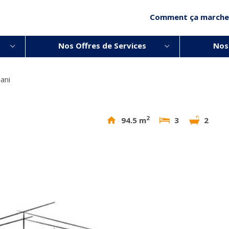
Comment ça marche
Nos Offres de Services
Nos
ani
2
94.5 m
3
2