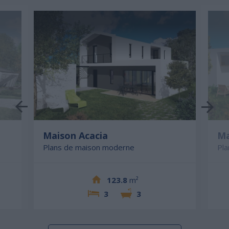
Maison Acacia
Ma
Plans de maison moderne
Pl
123.8
m²
3
3