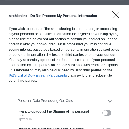
Archionline -
Do Not Process My Personal Information
Construction ossature bois
Chiffrage estimatif pour : Fondations et normes
If you wish to opt-out of the sale, sharing to third parties, or processing
of your personal or sensitive information for targeted advertising by us,
standards. Construction en ossature bois isolé.
please use the below opt-out section to confirm your selection. Please
Finitions haut de gamme. Le prix "clé en main"
note that after your opt-out request is processed you may continue
inclut le gros oeuvre et le second oeuvre (cuisine,
seeing interest-based ads based on personal information utilized by us
or personal information disclosed to third parties prior to your opt-out.
peinture, sols...), mais exclut piscine, jardin et
You may separately opt-out of the further disclosure of your personal
clôture.
information by third parties on the IAB’s list of downstream participants.
This information may also be disclosed by us to third parties on the
À partir de
IAB’s List of Downstream Participants
that may further disclose it to
210 000€ TTC
other third parties.
Je la veux !
Personal Data Processing Opt Outs
I want to opt-out of the Sharing of my personal
data.
Opted In