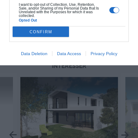
1 013 000€ TTC
I want to opt-out of Collection, Use, Retention,
Sale, and/or Sharing of my Personal Data that Is
Unrelated with the Purposes for which it was
collected.
Je la veux !
Opted Out
CONFIRM
Data Deletion
Data Access
Privacy Policy
D'AUTRES MAISONS QUI POURRAIENT VOUS
INTÉRESSER