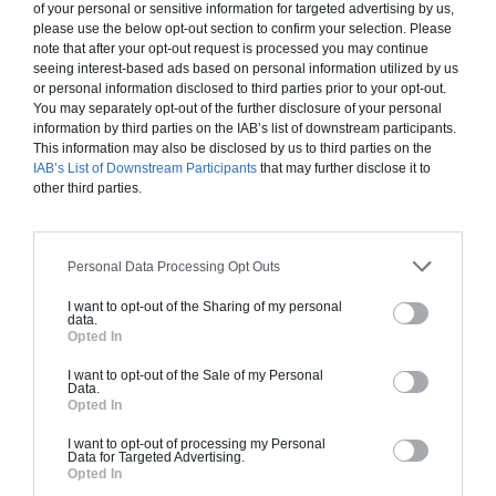
of your personal or sensitive information for targeted advertising by us,
please use the below opt-out section to confirm your selection. Please
À partir de
note that after your opt-out request is processed you may continue
883 000€ TTC
seeing interest-based ads based on personal information utilized by us
or personal information disclosed to third parties prior to your opt-out.
You may separately opt-out of the further disclosure of your personal
Je la veux !
information by third parties on the IAB’s list of downstream participants.
This information may also be disclosed by us to third parties on the
IAB’s List of Downstream Participants
that may further disclose it to
other third parties.
Construction BBC
Personal Data Processing Opt Outs
Chiffrage estimatif pour : Fondations et normes
I want to opt-out of the Sharing of my personal
data.
standards. Construction en bloc coffrant isolant
Opted In
(RT 2020). Finitions haut de gamme. Le prix "clé
en main" inclut le gros oeuvre et le second
I want to opt-out of the Sale of my Personal
Data.
oeuvre (cuisine, peinture, sols...), mais exclut
Opted In
piscine, jardin et clôture.
I want to opt-out of processing my Personal
Data for Targeted Advertising.
À partir de
Opted In