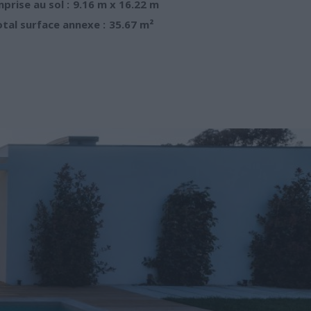
prise au sol :
9.16 m x 16.22 m
tal surface annexe :
35.67 m²