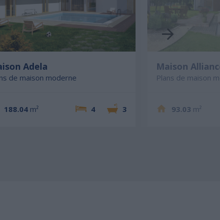
ison Adela
Maison Allianc
ans de maison moderne
Plans de maison 
188.04
m²
4
3
93.03
m²