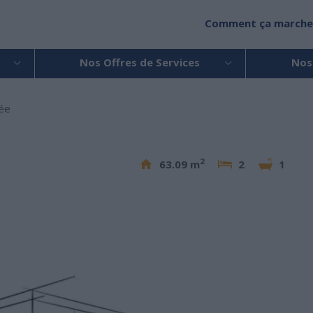
Comment ça marche
Nos Offres de Services
Nos
ée
2
63.09 m
2
1