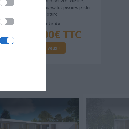
oeuvre et le second oeuvre (cuisine,
peinture, sols...), mais exclut piscine, jardin
et clôture.
À partir de
143 000€ TTC
Je la veux !
SSER