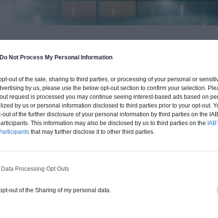
BUDGET ET PROCÉDÉ
Do Not Process My Personal Information
fre un chiffrage estimatif pour la construction de cette m
 du type de livraison souhaité : auto-construction, clos co
 opt-out of the sale, sharing to third parties, or processing of your personal or sensit
d'air) ou clé en main.
dvertising by us, please use the below opt-out section to confirm your selection. Ple
t-out request is processed you may continue seeing interest-based ads based on pe
ilized by us or personal information disclosed to third parties prior to your opt-out.
-out of the further disclosure of your personal information by third parties on the IAB’
Auto-construction
Clos couvert
Clé en main
ticipants. This information may also be disclosed by us to third parties on the
IAB’
articipants
that may further disclose it to other third parties.
Construction ossature bois
 Data Processing Opt Outs
Chiffrage estimatif pour : Fondations et
normes standards. Construction en
 opt-out of the Sharing of my personal data.
ossature bois isolé. Finitions haut de
gamme. Le prix "clé en main" inclut le gros