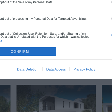
oeuvre et le second oeuvre (cuisine,
 opt-out of the Sale of my Personal Data.
peinture, sols...), mais exclut piscine, jardin
et clôture.
 opt-out of processing my Personal Data for Targeted Advertising.
À partir de
123 000€ TTC
 opt-out of Collection, Use, Retention, Sale, and/or Sharing of my
Data that Is Unrelated with the Purposes for which it was collected.
Je la veux !
ut
CONFIRM
Data Deletion
Data Access
Privacy Policy
UTRES MAISONS QUI POURRAIENT VOUS INTÉRE