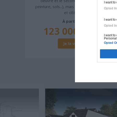
oeuvre et le second oeuvre (cuisine,
I want to
peinture, sols...), mais exclut piscine, jardin
Opted In
et clôture.
I want to
À partir de
Opted In
123 000€ TTC
I want to
Personal 
Je la veux !
Opted O
D'A