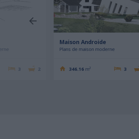
Maison Androide
erne
Plans de maison moderne
3
2
346.16
m²
3