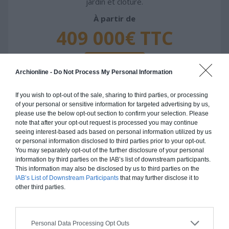
jardin et clôture.
À partir de
409 000€ TTC
Je la veux !
Archionline -
Do Not Process My Personal Information
If you wish to opt-out of the sale, sharing to third parties, or processing
of your personal or sensitive information for targeted advertising by us,
please use the below opt-out section to confirm your selection. Please
Construction ossature bois
note that after your opt-out request is processed you may continue
seeing interest-based ads based on personal information utilized by us
Chiffrage estimatif pour : Fondations et normes
or personal information disclosed to third parties prior to your opt-out.
You may separately opt-out of the further disclosure of your personal
standards. Construction en ossature bois isolé.
information by third parties on the IAB’s list of downstream participants.
Finitions haut de gamme. Le prix "clé en main"
This information may also be disclosed by us to third parties on the
inclut le gros oeuvre et le second oeuvre (cuisine,
IAB’s List of Downstream Participants
that may further disclose it to
peinture, sols...), mais exclut piscine, jardin et
other third parties.
clôture.
À partir de
Personal Data Processing Opt Outs