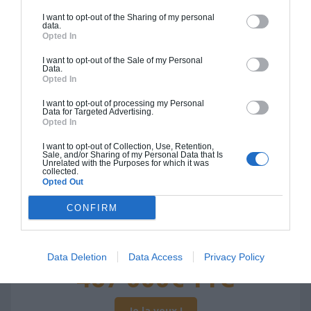
409 000€ TTC
I want to opt-out of the Sharing of my personal
data.
Opted In
Je la veux !
I want to opt-out of the Sale of my Personal
Data.
Opted In
I want to opt-out of processing my Personal
Data for Targeted Advertising.
Opted In
Construction BBC
I want to opt-out of Collection, Use, Retention,
Chiffrage estimatif pour : Fondations et normes
Sale, and/or Sharing of my Personal Data that Is
standards. Construction en bloc coffrant isolant
Unrelated with the Purposes for which it was
collected.
(RT 2020). Finitions haut de gamme. Le prix "clé
Opted Out
en main" inclut le gros oeuvre et le second
CONFIRM
oeuvre (cuisine, peinture, sols...), mais exclut
piscine, jardin et clôture.
À partir de
Data Deletion
Data Access
Privacy Policy
467 000€ TTC
Je la veux !